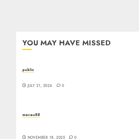
YOU MAY HAVE MISSED
public
Coronavirus disease 2019
JULY 21, 2026
0
macau88
Update Terbaru Situs Slot Resmi dan Link
Casino Terpercaya Server Thailand!
NOVEMBER 18, 2025
0