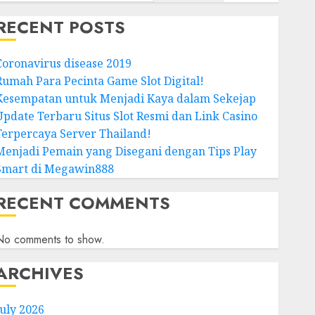
RECENT POSTS
Coronavirus disease 2019
Rumah Para Pecinta Game Slot Digital!
Kesempatan untuk Menjadi Kaya dalam Sekejap
Update Terbaru Situs Slot Resmi dan Link Casino
Terpercaya Server Thailand!
Menjadi Pemain yang Disegani dengan Tips Play
Smart di Megawin888
RECENT COMMENTS
No comments to show.
ARCHIVES
July 2026