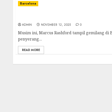
Barcelona
Peringatan Louis Saha untuk Barcelona: P
Permanen Marcus Rashford!
ADMIN
NOVEMBER 12, 2025
0
Musim ini, Marcus Rashford tampil gemilang di 
penyerang...
READ MORE