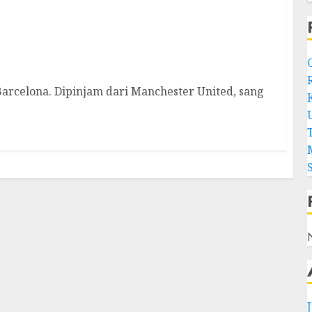
ertimbangkan Matang-matang Transfer
Barcelona. Dipinjam dari Manchester United, sang