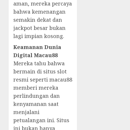
aman, mereka percaya
bahwa kemenangan
semakin dekat dan
jackpot besar bukan
lagi impian kosong.
Keamanan Dunia
Digital Macau88
Mereka tahu bahwa
bermain di situs slot
resmi seperti macau88
memberi mereka
perlindungan dan
kenyamanan saat
menjalani
petualangan ini. Situs
ini bukan hanya