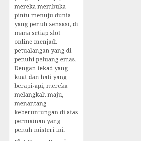
mereka membuka
pintu menuju dunia
yang penuh sensasi, di
mana setiap slot
online menjadi
petualangan yang di
penuhi peluang emas.
Dengan tekad yang
kuat dan hati yang
berapi-api, mereka
melangkah maju,
menantang
keberuntungan di atas
permainan yang
penuh misteri ini.