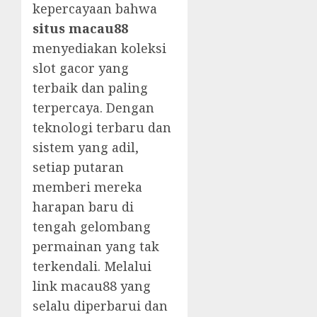
kepercayaan bahwa
situs macau88
menyediakan koleksi
slot gacor yang
terbaik dan paling
terpercaya. Dengan
teknologi terbaru dan
sistem yang adil,
setiap putaran
memberi mereka
harapan baru di
tengah gelombang
permainan yang tak
terkendali. Melalui
link macau88 yang
selalu diperbarui dan