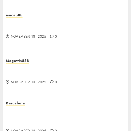
macau88
Update Terbaru Situs Slot Resmi dan Link
Casino Terpercaya Server Thailand!
NOVEMBER 18, 2025
0
Megawin888
Menjadi Pemain yang Disegani dengan Tips Play
Smart di Megawin888
NOVEMBER 13, 2025
0
Barcelona
Peringatan Louis Saha untuk Barcelona:
Pertimbangkan Matang-matang Transfer
Permanen Marcus Rashford!