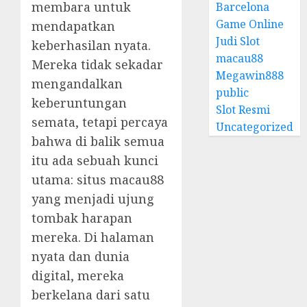
membara untuk
Barcelona
Game Online
mendapatkan
Judi Slot
keberhasilan nyata.
macau88
Mereka tidak sekadar
Megawin888
mengandalkan
public
keberuntungan
Slot Resmi
semata, tetapi percaya
Uncategorized
bahwa di balik semua
itu ada sebuah kunci
utama: situs macau88
yang menjadi ujung
tombak harapan
mereka. Di halaman
nyata dan dunia
digital, mereka
berkelana dari satu