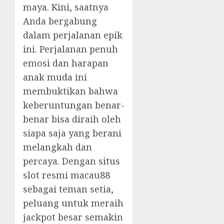
maya. Kini, saatnya
Anda bergabung
dalam perjalanan epik
ini. Perjalanan penuh
emosi dan harapan
anak muda ini
membuktikan bahwa
keberuntungan benar-
benar bisa diraih oleh
siapa saja yang berani
melangkah dan
percaya. Dengan situs
slot resmi macau88
sebagai teman setia,
peluang untuk meraih
jackpot besar semakin