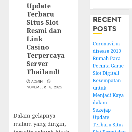
Update
Terbaru
RECENT
Situs Slot
POSTS
Resmi dan
Link
Coronavirus
Casino
disease 2019
Terpercaya
Rumah Para
Server
Pecinta Game
Thailand!
Slot Digital!
Kesempatan
ADMIN
NOVEMBER 18, 2025
untuk
Menjadi Kaya
dalam
Sekejap
Dalam gelapnya
Update
malam yang dingin,
Terbaru Situs