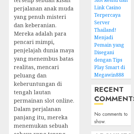
terselip sebuah kisah
Slot Resmi dan
Link Casino
perjalanan anak muda
Terpercaya
yang penuh misteri
Server
dan keberanian.
Thailand!
Mereka adalah para
Menjadi
pencari mimpi,
Pemain yang
penjelajah dunia maya
Disegani
yang menembus batas
dengan Tips
realitas, mencari
Play Smart di
Megawin888
peluang dan
keberuntungan di
RECENT
tengah lautan
COMMENT
permainan slot online.
Dalam perjalanan
No comments to
panjang itu, mereka
show.
menemukan sebuah