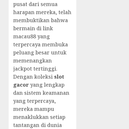
pusat dari semua
harapan mereka, telah
membuktikan bahwa
bermain di link
macau88 yang
terpercaya membuka
peluang besar untuk
memenangkan
jackpot tertinggi.
Dengan koleksi
slot
gacor
yang lengkap
dan sistem keamanan
yang terpercaya,
mereka mampu
menaklukkan setiap
tantangan di dunia